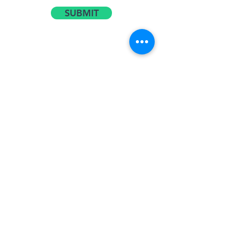
SUBMIT
#920
#940
Mga
Mapagkukunan
ng Pangangalaga
ng Shelter
Oxnard School
District