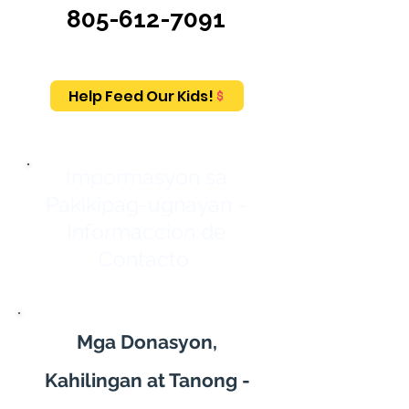
805-612-7091
Help Feed Our Kids!
Impormasyon sa
Pakikipag-ugnayan -
Informacción de
Contacto
Mga Donasyon,
Kahilingan at Tanong -