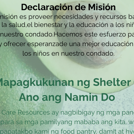
Declaración de Misión
misión es proveer necesidades y recursos b
la sal
ud,
el bienestar y la educación a los ni
 nuestro condado.
Hacemos este esfuerzo pa
 y ofrecer esperanza
de una mejor educación 
los niños en nuestro condado.
apagkukunan ng Shelter 
Ano ang Namin D​o
r Care Resources ay nagbibigay ng mga pa
para sa mga pamilyang mababa ang kita, wa
apatakbo kami ng food pantry, damit at hy