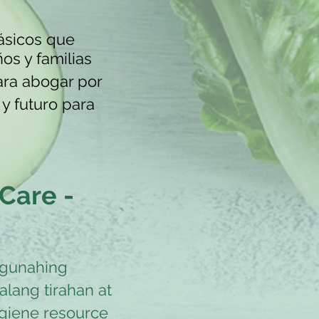
ásicos que
ños y familias
ra abogar por
y futuro para
Care -
ngunahing
lang tirahan at
giene resource