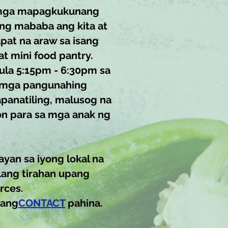
, mga mapagkukunang
ng mababa ang kita at
pat na araw sa isang
t mini food pantry.
ula 5:15pm - 6:30pm sa
g mga pangunahing
panatiling, malusog na
on para sa mga anak ng
yan sa iyong lokal na
lang tirahan upang
rces.
 ang
CONTACT
pahina.