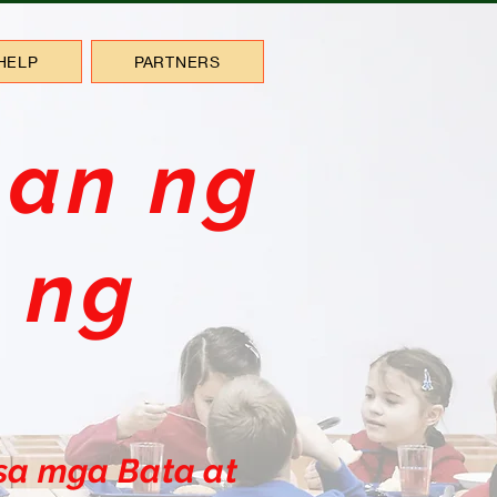
HELP
PARTNERS
an ng
 ng
sa mga Bata at