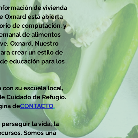
información de vivienda
de Oxnard está abierta
torio de computación, y
emanal de alimentos
ve. Oxnard. Nuestro
para crear un estilo de
 de educación para los
con su escuela local,
 de Cuidado de Refugio.
gina de
CONTACTO
.
erseguir la vida, la
 recursos. Somos una