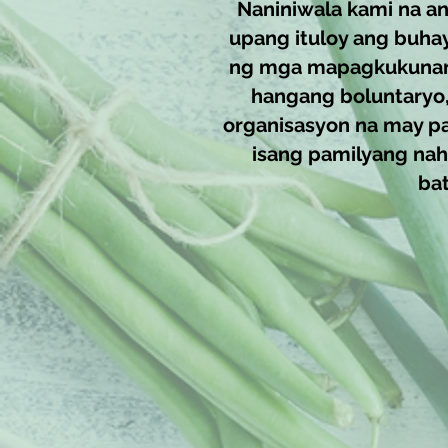
Naniniwala kami na a
upang ituloy ang buhay
ng mga mapagkukunan. 
hangang boluntaryo
organisasyon na may pa
isang pamilyang nah
ba