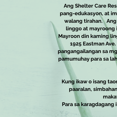
Ang Shelter Care Re
pang-edukasyon, at im
walang tirahan. Ang
linggo at mayroong 
Mayroon din kaming lin
1925 Eastman Ave.
pangangailangan sa mga
pamumuhay para sa laha
Kung ikaw o isang tao
paaralan, simbahan
makat
Para sa karagdagang 