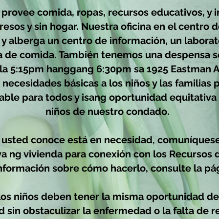
provee comida, ropas, recursos educativos, y 
gresos y sin hogar. Nuestra oficina en el centro 
 y alberga un centro de información, un labora
 de comida. También tenemos una despensa s
ula 5:15pm hanggang 6:30pm sa 1925 Eastman A
 necesidades básicas a los niños y las familias 
dable para todos y isang oportunidad equitativa
niños de nuestro condado.
e usted conoce está en necesidad, comuníquese 
sya ng vivienda para conexión con los Recursos
nformación sobre cómo hacerlo, consulte la pá
s niños deben tener la misma oportunidad de p
dad sin obstaculizar la enfermedad o la falta de