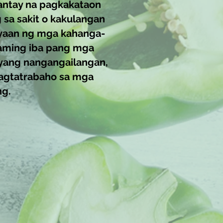
antay na pagkakataon
 sa sakit o kakulangan
ayaan ng mga kahanga-
raming iba pang mga
lyang nangangailangan,
nagtatrabaho sa mga
ng.