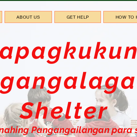
ABOUT US
GET HELP
HOW TO 
apagkukun
gangalaga
Shelter
nahing Pangangailangan para 