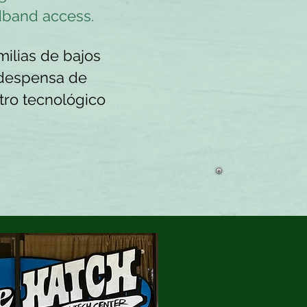
adband access.
ilias de bajos
 despensa de
tro tecnológico