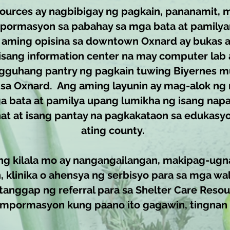
sources ay nagbibigay ng pagkain, pananamit
pormasyon sa pabahay sa mga bata at pamilya
 aming opisina sa downtown Oxnard ay bukas a
isang information center na may computer lab a
gguhang pantry ng pagkain tuwing Biyernes m
 sa Oxnard. Ang aming layunin ay mag-alok n
 bata at pamilya upang lumikha ng isang napa
t at isang pantay na pagkakataon sa edukasy
ating county.
ng kilala mo ay nangangailangan, makipag-ugna
, klinika o ahensya ng serbisyo para sa mga wa
anggap ng referral para sa Shelter Care Resou
impormasyon kung paano ito gagawin, tingnan