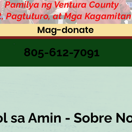
Pamilya ng Ventura County
t, Pagtuturo, at Mga Kagamita
Mag-donate
805-612-7091
l sa Amin - Sobre N