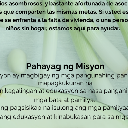
ios asombrosos, y bastante afortunada de asoc
s que comparten las mismas metas. Si usted e
ue se enfrenta a la falta de vivienda, o una pers
niños sin hogar, estamos aquí para ayudar.
Pahayag ng Misyon
yon ay magbigay ng mga pangunahing pan
mapagkukunan na
n,
kagalingan at edukasyon sa nasa pangani
mga bata at pamilya.
ng pagsisikap na isulong ang mga pamilya
ng edukasyon at kinabukasan para sa mga b