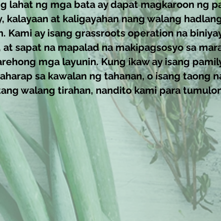
ng lahat ng mga bata ay dapat magkaroon ng p
, kalayaan at kaligayahan nang walang hadlang
Kami ay isang grassroots operation na biniy
, at sapat na mapalad na makipagsosyo sa ma
rehong mga layunin. Kung ikaw ay isang pami
aharap sa kawalan ng tahanan, o isang taong 
tang walang tirahan,
nandito kami para tumulo