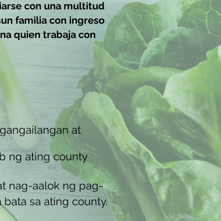
iarse con una multitud
s
un familia con ingreso
ona quien trabaja con
gangailangan at
b ng ating county
at nag-aalok ng pag-
ata sa ating county.