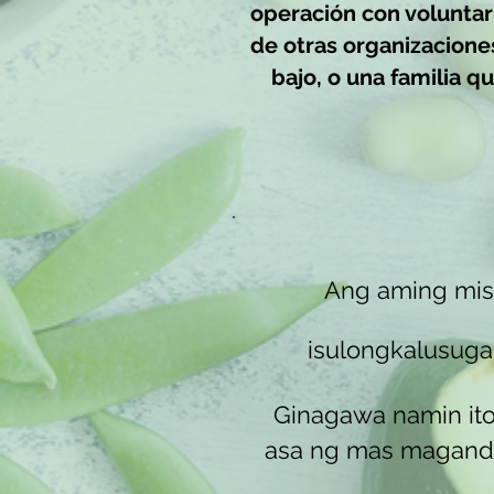
operación con voluntar
de otras organizacione
bajo, o una familia q
Ang aming mis
isulong
kalusuga
Ginagawa namin ito
asa ng mas maganda