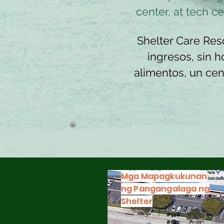
center, at tech 
Shelter Care Res
ingresos, sin 
alimentos, un cen
Mga Mapagkukunan
ng Pangangalaga ng
Shelter
#920
#940