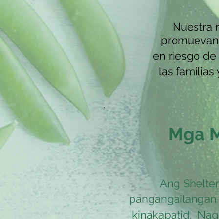
Nuestra 
promuevan 
en riesgo de
las familias
Mga M
Ang Shelte
pangangailangan 
kinakapatid.
Nagp