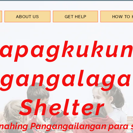
ABOUT US
GET HELP
HOW TO 
apagkukun
gangalaga
Shelter
nahing Pangangailangan para 