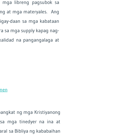
g mga libreng pagsubok sa
ang at mga materyales. Ang
bigay-daan sa mga kabataan
ra sa mga supply kapag nag-
-kalidad na pangangalaga at
omen
pangkat ng mga Kristiyanong
sa mga tinedyer na ina at
al sa Bibliya ng kababaihan