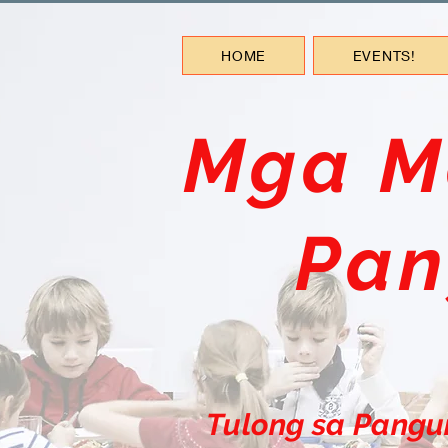
HOME
EVENTS!
Mga M
Pan
Tulong sa Pangu