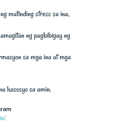
g matinding stress sa ina,
amagitan ng pagbibigay ng
rmasyon sa mga ina at mga
na kasosyo sa amin.
gram
lp/