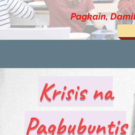
Pagkain, Dami
Krisis na
Pagbubuntis