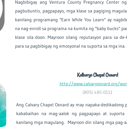
Nagbibigay ang Ventura County Pregnancy Center n
pagbubuntis, pagpapayo, mga klase sa pagiging magul
kanilang programang "Earn While You Learn" ay nagbi
na nag-enroll sa programa na kumita ng "baby bucks" pa
klase sila doon. Mayroon silang reputasyon para sa de
para sa pagbibigay ng emosyonal na suporta sa mga ina.
Kalbaryo Chapel Oxnard
http://www.calvaryoxnard.org/w
(805) 485-0111
Ang Calvary Chapel Oxnard ay may napaka-dedikadong 
kababaihan na mag-aalok ng pagpapayo at suporta 
kanilang mga magulang. Mayroon din silang mga pag-aar