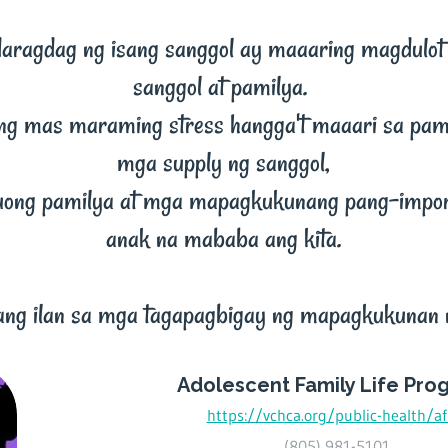
aragdag ng isang sanggol ay maaaring magdulot n
sanggol at pamilya.
g mas maraming stress hangga't maaari sa pam
mga supply ng sanggol,
 buong pamilya at mga mapagkukunang pang-impo
anak na mababa ang kita.
 ang ilan sa mga tagapagbigay ng mapagkukunan 
Adolescent Family Life Pro
https://vchca.org/public-health/af
(805) 981-5101