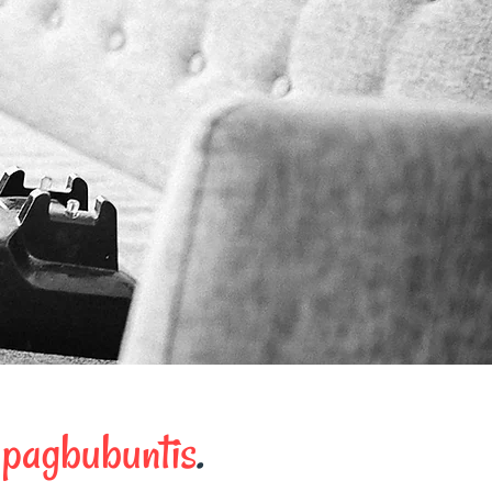
s pagbubuntis
.