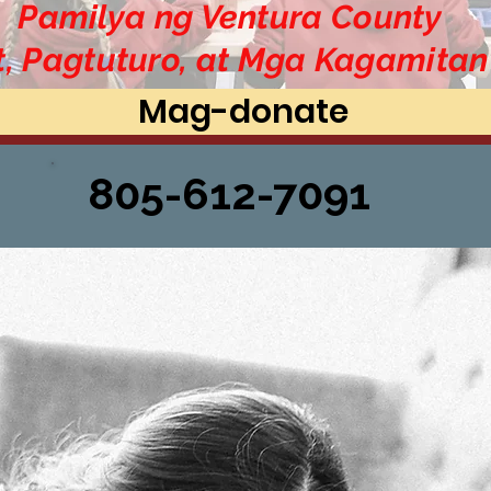
Pamilya ng Ventura County
t, Pagtuturo, at Mga Kagamita
Mag-donate
805-612-7091