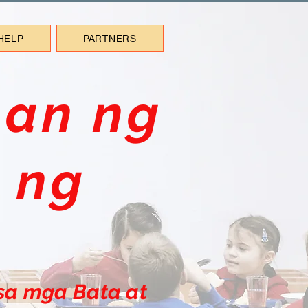
HELP
PARTNERS
an ng
 ng
sa mga Bata at